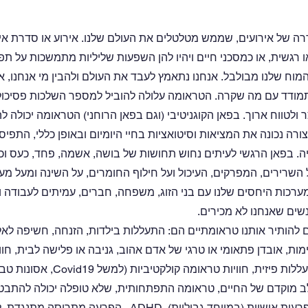
רה של אירועים, שממש מטלטלים את העולם שלנו. אירוע או סדרת אירו
ו רגשית, או כמסכני חיים ויהיו להן השפעות שליליות מתמשכות על תפק
מוח שלנו מבולבל. אנחנו נתאמץ לעבד את העולם ולהבין מי אנחנו, אי
מודד עם מה שקרה. הטראומה עלולה להוביל למספר השלכות פסיכולוגיו
ר ולטווח ארוך. בפאן הקוגניטיבי (וגם בפאן הרוחני) הטראומה יכולה ל
ה נכונה את המציאות וסיטואציות בחיי היומיום ובאופן כללי, התפיס
ה. בפאן הרגשי לעיתים נחוש תחושות של בושה, אשמה, פחד, כעס וכא
 השרירים, המפרקים, העיכול ועל חילוף החומרים, על השינה ומעל מער
רכות היחסים שלנו עם בני הזוג, משפחה, חברים, עמיתים לעבודה ו
שים שאנחנו לא מכירים. 
להותיר אותנו טראומתיים הם: התעללות בילדות, הזנחה, חשיפה לאלי
ות, אובדן פתאומי או טרגי של אדם אהוב, גניבה או פלישה לבית, חוויה 
ית, חוויות טראומה קולקטיביות (למשל Covid19, אסונות טבע…) ועוד.
וקדם של החיים, טראומה התפתחותית, שלא טופלה יכולה להתבטא
כמו הפרעה דו קוטבית, הפרעות אישיות (במיוחד גבוליות), ADHD , הפרע