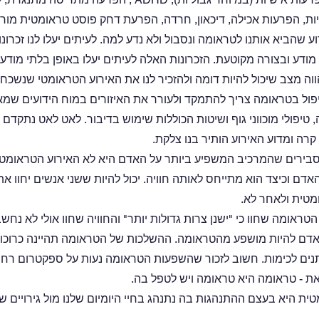
ות, הפרעות אכילה, דיכאון, חרדה, הפרעת דחק פוסט טראומטית מורכ
ע שהביא אותנו לטראומה ונסבול ולא נדע למה. לעיתים יעלו לנו זכרונ
מודע ובצורה מקוטעת. הזכרונות האלה לעיתים יעלו באופן בלתי מודע
ה מצב שיכול להיות דומה ולהזכיר לנו את האירוע הטראומטי שנשכח. 
פול בטראומה צריך להתמקד ולעורר את האיזורים במוח הידועים שמאח
טיפולי מוכווני גוף ושיטות הכוללות שימוש בדיבור. לאט לאט נתקדם ו
קרה ומדוע האירוע הותיר בנו צלקת. 
ירים שהמרכיב המשפיע ביותר על האדם היא לא האירוע הטראומטי 
דם וכיצד הוא מתייחס לאותה חוויה. יכול להיות ששני אנשים יחוו את
מטית ולאחר לא. 
טראומה שחוו כי "ישנן צרות גדולות יותר" והחוויה שחוו אולי לא נח
לאדם להיות מושפע מהטראומה. ההשלכות של הטראומה תהיינה כרוכות 
תנים לכימות. חשוב לזכור שהשפעות הטראומה נעות על ספקטרום רחב 
את - טראומה היא טראומה ויש לטפל בה.
 היא בעצם ההתנהגות בה נתנהג בחיי היומיום שלנו מול גירויים שע