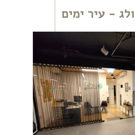
לג - עיר ימים