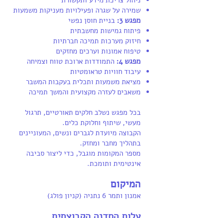
ניהול צריכת מידע ותקשורת
שמירה על שגרה ופעילויות מעניקות משמעות
מפגש 3:
בניית חוסן נפשי
פיתוח גמישות מחשבתית
חיזוק מערכות תמיכה חברתיות
טיפוח אמונות וערכים מחזקים
מפגש 4:
התמודדות ארוכת טווח וצמיחה
עיבוד חוויות טראומטיות
מציאת משמעות ותכלית בעקבות המשבר
משאבים לעזרה מקצועית והמשך תמיכה
בכל מפגש נשלב חלקים תאורטיים, תרגול
מעשי, שיתוף וחלוקת כלים.
הקבוצה מיועדת לגברים ונשים, המעוניינים
בתהליך מחבר ומחזק.
מספר המקומות מוגבל, כדי ליצור סביבה
אינטימית ותומכת.
המיקום
אמנון ותמר 6 נתניה (קניון פולג)
עלות הסדנה הקבוצתית