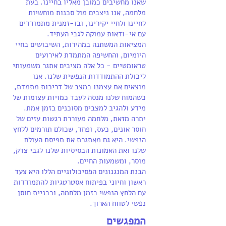
שאנו מחשיבים כמובן מאליו בחיינו. בעת
מלחמה, אנו ניצבים מול סכנות מוחשיות
לחיינו ולחיי יקירינו, ובו-זמנית מתמודדים
עם אי-ודאות עמוקה לגבי העתיד.
המציאות המשתנה במהירות, השיבושים בחיי
היומיום, והחשיפה המתמדת לאירועים
טראומטיים - כל אלה מציבים אתגר משמעותי
ליכולת ההתמודדות הנפשית שלנו. אנו
מוצאים את עצמנו במצב של דריכות מתמדת,
כשהמוח שלנו מנסה לעבד כמויות עצומות של
מידע ולהגיב למצבים מסוכנים בזמן אמת.
יתרה מזאת, מלחמה מעוררת רגשות עזים של
חוסר אונים, כעס, ופחד, שכולם תורמים ללחץ
הנפשי. היא גם מאתגרת את תפיסת העולם
שלנו ואת האמונות הבסיסיות שלנו לגבי צדק,
מוסר, ומשמעות החיים.
הבנת המנגנונים הפסיכולוגיים הללו היא צעד
ראשון וחיוני בפיתוח אסטרטגיות להתמודדות
עם הלחץ הנפשי בזמן מלחמה, ובבניית חוסן
נפשי לטווח הארוך.
המפגשים