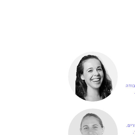
בודה
רים.
צורך.