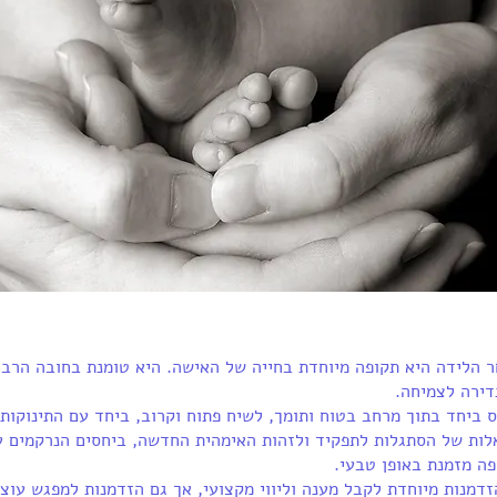
הלידה היא תקופה מיוחדת בחייה של האישה. היא טומנת בחובה הרבה 
דירה לצמיחה.
 ביחד בתוך מרחב בטוח ותומך, לשיח פתוח וקרוב, ביחד עם התינוקות
לות של הסתגלות לתפקיד ולזהות האימהית החדשה, ביחסים הנרקמים ע
ה מזמנת באופן טבעי.
דמנות מיוחדת לקבל מענה וליווי מקצועי, אך גם הזדמנות למפגש עוצ