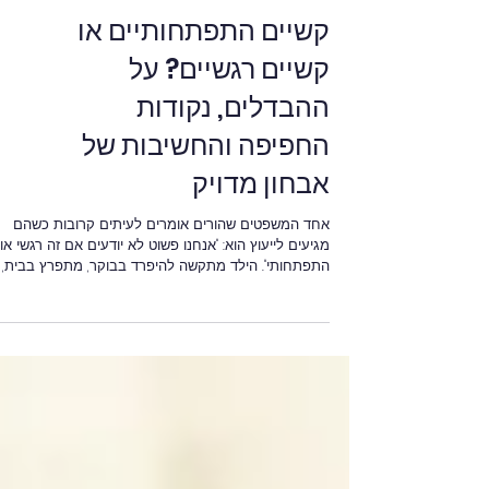
קשיים התפתחותיים או
קשיים רגשיים? על
ההבדלים, נקודות
החפיפה והחשיבות של
אבחון מדויק
אחד המשפטים שהורים אומרים לעיתים קרובות כשהם
מגיעים לייעוץ הוא: "אנחנו פשוט לא יודעים אם זה רגשי או
התפתחותי". הילד מתקשה להיפרד בבוקר, מתפרץ בבית,
נמנע ממשחק עם ילדים אחרים או מתקשה להקשיב בגן,
וההורים מנסים להבין מה עומד מאחורי ההתנהגות. האם
מדובר בתקופה חולפת? בקושי רגשי? בהפרעת קשב? אול
בקושי בתחום התקשורת? השאלות הללו טבעיות מאוד, אך
התשובה אינה תמיד פשוטה. אחת הטעויות הנפוצות היא
לחשוב שקיימת חלוקה ברורה בין קשיים רגשיים לבין קשיי
התפתחותיים. בפועל, אצל ילדים רבים קיי