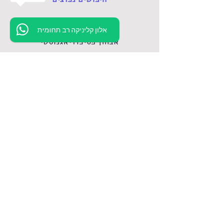
טיפול פסיכולוגי
1
אלון קליניקה רב תחומית
אבחון פסיכודיאגנוסטי
אבחון פסיכודידקטי
הדרכת הורים
מידע
צור קשר
תנאי שימוש
מדיניות הפרטיות
הצהרת נגישות
ספק מורשה משרד הביטחון