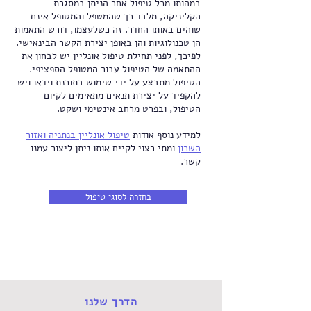
במהותו מכל טיפול אחר הניתן במסגרת
הקליניקה, מלבד כך שהמטפל והמטופל אינם
שוהים באותו החדר. זה כשלעצמו, דורש התאמות
הן טכנולוגיות והן באופן יצירת הקשר הבינאישי.
לפיכך, לפני תחילת טיפול אונליין יש לבחון את
ההתאמה של הטיפול עבור המטופל הספציפי.
הטיפול מתבצע על ידי שימוש בתוכנת וידאו ויש
להקפיד על יצירת תנאים מתאימים לקיום
הטיפול, ובפרט מרחב אינטימי ושקט.
למידע נוסף אודות
טיפול אונליין בנתניה ואזור
השרון
ומתי רצוי לקיים אותו ניתן ליצור עמנו
קשר.
בחזרה לסוגי טיפול
הדרך שלנו