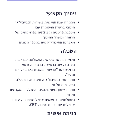
ניסיון מקצועי
מתמחה שנה חמישית בשירות הפסיכולוגי
חינוכי ברשות המקומית עכו
מטפלת פרטנית וקבוצתית בפרויקטים של
הרווחה ומשרד החינוך
מאבחנת פסיכודידקטית במספר מכונים
השכלה
תלמידת תואר שלישי, הפקולטה לבריאות
הציבור, אוניברסיטת בן גוריון. נושא
הדוקטורט: "טראומה משנית בקרב ילדים
ונוער".
תואר שני בפסיכולוגיה חינוכית, המכללה
האקדמית תל חי
תואר ראשון בפסיכולוגיה, המכללה האקדמית
תל חי
השתלמויות בנושאים טיפול משפחתי, עבודה
טיפולית עם הורים וטיפול CBT.
בנימה אישית