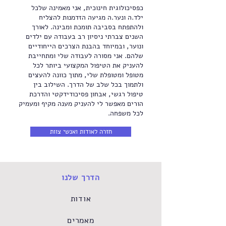
כפסיכולוגית חינוכית, אני מאמינה שלכל
ילד.ה ונער.ה מגיעה הזדמנות להצליח
ולהתפתח בסביבה תומכת ומבינה. לאורך
השנים צברתי ניסיון רב בעבודה עם ילדים
ונוער, ובמיוחד בהבנת הצרכים הייחודיים
שלהם. אני מסורה לעבודה שלי ומתחייבת
להעניק את הטיפול המקצועי ביותר לכל
מטופל ומטופלת שלי, מתוך כוונה להעצים
ולתמוך בכל שלב של הדרך. השילוב בין
טיפול רגשי, אבחון פסיכודידקטי והדרכת
הורים מאפשר לי להעניק מענה מקיף ומעמיק
לכל משפחה.
חזרה לאודות ואנשי צוות
הדרך שלנו
אודות
מאמרים