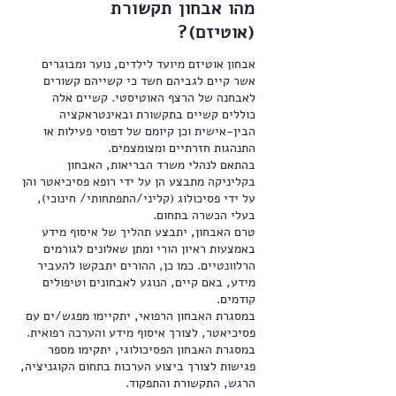
מהו אבחון תקשורת
(אוטיזם)?
אבחון אוטיזם מיועד לילדים, נוער ומבוגרים
אשר קיים לגביהם חשד כי קשייהם קשורים
לאבחנה של הרצף האוטיסטי. קשיים אלה
כוללים קשיים בתקשורת ובאינטראקציה
הבין-אישית וכן קיומם של דפוסי פעילות או
התנהגות חזרתיים ומצומצמים.
בהתאם לנהלי משרד הבריאות, האבחון
בקליניקה מתבצע הן על ידי רופא פסיכיאטר והן
על ידי פסיכולוג (קליני/התפתחותי/ חינוכי),
בעלי הכשרה בתחום.
טרם האבחון, יתבצע תהליך של איסוף מידע
באמצעות ראיון הורי ומתן שאלונים לגורמים
הרלוונטיים. כמו כן, ההורים יתבקשו להעביר
מידע, באם קיים, הנוגע לאבחונים וטיפולים
קודמים.
במסגרת האבחון הרפואי, יתקיימו מפגש/ים עם
פסיכיאטר, לצורך איסוף מידע והערכה רפואית.
במסגרת האבחון הפסיכולוגי, יתקימו מספר
פגישות לצורך ביצוע הערכות בתחום הקוגניציה,
הרגש, התקשורת והתפקוד.