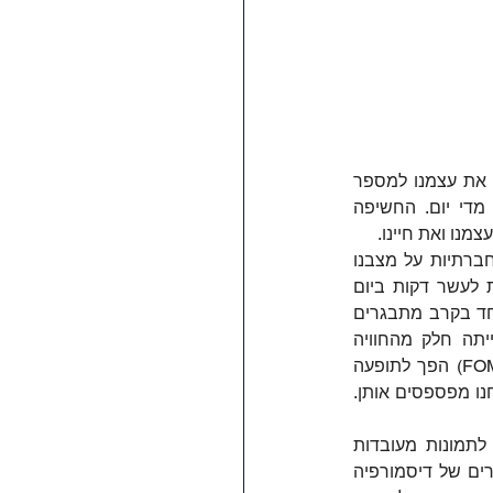
המוח שלנו מתוכנת להשוואה חברתית - זהו מנגנון הישרדותי עתיק. אך בעוד שבעבר השווינו את עצמנו למספר 
מצומצם של אנשים בסביבתנו הקרובה, היום אנו משווים את עצמנו למאות ואלפי אנשים מדי יום. החשיפה 
נו ואת חיינו.
המחקרים העדכניים בתחום בריאות הנפש מציגים תמונה מורכבת של השפעת הרשתות החברתיות על מצבנו 
הנפשי. מחקר שנערך באוניברסיטת פנסילבניה מצא כי הגבלת השימוש ברשתות חברתיות לעשר דקות ביום 
לפלטפורמה הובילה לירידה משמעותית בתחושות של בדידות ודיכאון. תופעה זו בולטת במיוחד בקרב מתבגרים 
וצעירים, שנמצאים בשלב קריטי של עיצוב זהותם האישית. החרדה החברתית, שתמיד הייתה חלק מהחוויה 
האנושית, מקבלת ביטוי חדש בעידן הדיגיטלי. הפחד מהחמצה (FOMO - Fear Of Missing Out) הפך לתופעה 
פסיכולוגית מוכרת, המתבטאת בחרדה מתמדת שאחרים חווים חוויות משמעותיות בזמן שאנחנו מפספסים אותן. 
הקשר בין שימוש ברשתות חברתיות להפרעות אכילה מדאיג במיוחד. החשיפה המתמדת לתמונות מעובדות 
ולגופים "מושלמים" משפיעה על תפיסת הגוף שלנו. מחקרים מראים עלייה משמעותית במקרים של דיסמורפיה 