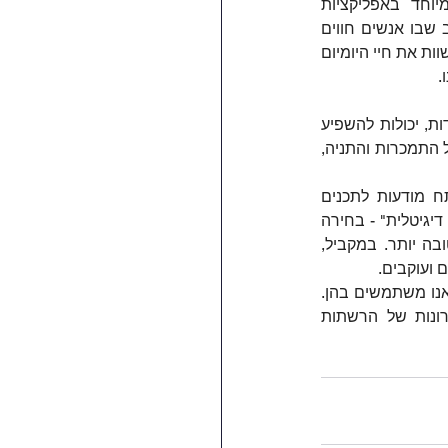
גופנית (הפרעה בתפיסת דימוי הגוף) בקרב משתמשים כבדים ברשתות חברתיות, במיוחד באפליקציות 
המבוססות על תמונות כמו אינסטגרם. תופעה נוספת שזוהתה היא "דיכאון אינסטגרם" - מצב שבו אנשים חווים 
ירידה במצב הרוח אחרי שימוש ממושך ברשתות חברתיות. הסיבה לכך נעוצה בנטייה שלנו להשוות את חיי היומיום 
.
מעניין לציין שגם האינטראקציות החיוביות ברשתות חברתיות, כמו קבלת לייקים ותגובות אוהדות, יכולות להשפיע 
על מצבנו הנפשי. המוח משחרר דופמין בתגובה לאינטראקציות אלה, מה שיכול ליצור מעגל של התמכרות והתניה, 
כמטפלים, אנו ממליצים על גישה מאוזנת ומודעת לשימוש ברשתות חברתיות. חשוב לפתח מודעות לתכנים 
שמעוררים בנו רגשות שליליים ולהגביל את החשיפה אליהם. הגבלת זמן המסך ויצירת "דיאטה דיגיטלית" - בחירה 
מושכלת של החשבונות שאנו עוקבים אחריהם - יכולות לסייע בשמירה על בריאות נפשית טובה יותר. במקביל, 
 ועוקבים.
חשוב לזכור שהרשתות החברתיות הן כלי, והשפעתן על הדימוי העצמי שלנו תלויה באופן שבו אנו משתמשים בהן. 
שימוש מודע ומאוזן, לצד פיתוח חוסן נפשי וביטחון עצמי, יכולים לעזור לנו ליהנות מהיתרונות של הרשתות 