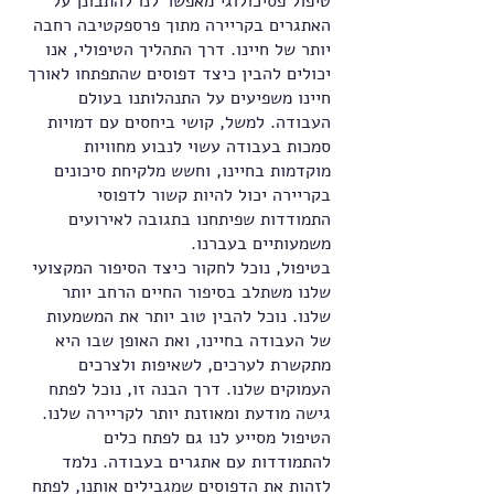
טיפול פסיכולוגי מאפשר לנו להתבונן על
האתגרים בקריירה מתוך פרספקטיבה רחבה
יותר של חיינו. דרך התהליך הטיפולי, אנו
יכולים להבין כיצד דפוסים שהתפתחו לאורך
חיינו משפיעים על התנהלותנו בעולם
העבודה. למשל, קושי ביחסים עם דמויות
סמכות בעבודה עשוי לנבוע מחוויות
מוקדמות בחיינו, וחשש מלקיחת סיכונים
בקריירה יכול להיות קשור לדפוסי
התמודדות שפיתחנו בתגובה לאירועים
משמעותיים בעברנו.
בטיפול, נוכל לחקור כיצד הסיפור המקצועי
שלנו משתלב בסיפור החיים הרחב יותר
שלנו. נוכל להבין טוב יותר את המשמעות
של העבודה בחיינו, ואת האופן שבו היא
מתקשרת לערכים, לשאיפות ולצרכים
העמוקים שלנו. דרך הבנה זו, נוכל לפתח
גישה מודעת ומאוזנת יותר לקריירה שלנו.
הטיפול מסייע לנו גם לפתח כלים
להתמודדות עם אתגרים בעבודה. נלמד
לזהות את הדפוסים שמגבילים אותנו, לפתח