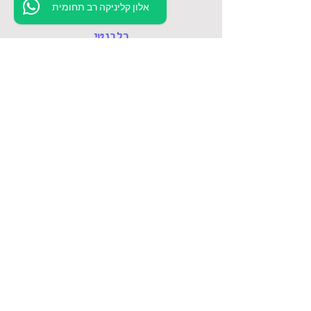
אלון קליניקה רב תחומית
רלבנטי
פייסבוק
טיפול אונליין
דרושים
השכרת חדר קליניקה
חיפושים נפוצים
טיפול פסיכולוגי
אבחון פסיכודיאגנוסטי
אבחון פסיכודידקטי