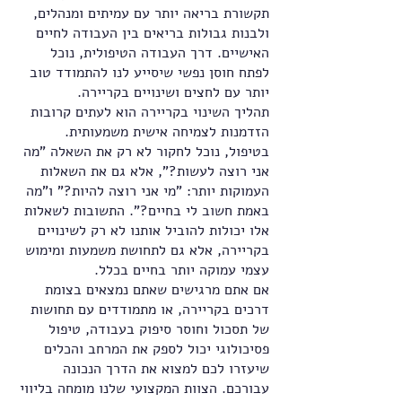
תקשורת בריאה יותר עם עמיתים ומנהלים,
ולבנות גבולות בריאים בין העבודה לחיים
האישיים. דרך העבודה הטיפולית, נוכל
לפתח חוסן נפשי שיסייע לנו להתמודד טוב
יותר עם לחצים ושינויים בקריירה.
תהליך השינוי בקריירה הוא לעתים קרובות
הזדמנות לצמיחה אישית משמעותית.
בטיפול, נוכל לחקור לא רק את השאלה "מה
אני רוצה לעשות?", אלא גם את השאלות
העמוקות יותר: "מי אני רוצה להיות?" ו"מה
באמת חשוב לי בחיים?". התשובות לשאלות
אלו יכולות להוביל אותנו לא רק לשינויים
בקריירה, אלא גם לתחושת משמעות ומימוש
עצמי עמוקה יותר בחיים בכלל.
אם אתם מרגישים שאתם נמצאים בצומת
דרכים בקריירה, או מתמודדים עם תחושות
של תסכול וחוסר סיפוק בעבודה, טיפול
פסיכולוגי יכול לספק את המרחב והכלים
שיעזרו לכם למצוא את הדרך הנכונה
עבורכם. הצוות המקצועי שלנו מומחה בליווי