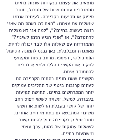
מוצאים את עצמנו בנקודות שונות בחיים
מתמודדים עם תחושות של תסכול, חוסר
סיפוק או תקיעות בקריירה. לעיתים אנחנו
שואלים את עצמנו: "האם זה באמת מה שאני
רוצה לעשות בחיים?", "למה אני לא מצליח
להתקדם?", או "אולי הגיע הזמן לשינוי?"
התמודדות עם שאלות אלו לבד יכולה להיות
מאתגרת ומבלבלת. כאן נכנס לתמונה הטיפול
הפסיכולוגי, המספק מרחב בטוח ומקצועי
לחקור את הקשיים הללו ולמצוא דרכים
להתמודד איתם.
הקשיים שאנו חווים בתחום הקריירה הם
לעתים קרובות ביטוי של תהליכים עמוקים
יותר המתרחשים בחיינו. תחושת תקיעות
בעבודה, למשל, עשויה לשקף דפוס רחב
יותר של קושי בקבלת החלטות או חשש
משינוי המתבטא גם בתחומי חיים אחרים.
חוסר סיפוק בקריירה יכול להיות קשור
לשאלות עמוקות של זהות, ערך עצמי
ומשמעות בחיים.