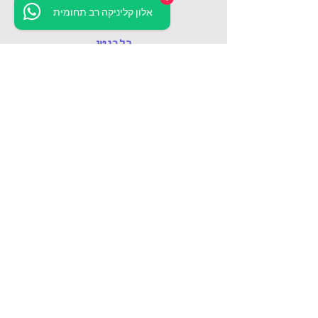
עסקים וארגונים
משמעותי?
אלון קליניקה רב תחומית
רלבנטי
פייסבוק
טיפול אונליין
דרושים
השכרת חדר קליניקה
חיפושים נפוצים
טיפול פסיכולוגי
אבחון פסיכודיאגנוסטי
אבחון פסיכודידקטי