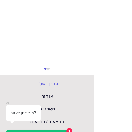
הדרך שלנו
אודות
מאמרים
איך ניתן לעזור?
ולוגי בגיל הרך –
הקשר עם ההורים
הרצאות/סדנאות
וההתפתחות הרגשית של
הילד – למה הוא כל כך
1