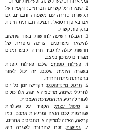
זמני ארוחות, שעות שינה, ופעילויות יומיות.
2. 
שמירה על קשרים חברתיים
: הקפידו על 
תקשורת סדירה עם משפחה וחברים, גם 
אם באופן וירטואלי. תמיכה חברתית חיונית 
בתקופות קשות.
3. 
הגבלת חשיפה לחדשות
: בעוד שחשוב 
להישאר מעודכנים, צריכה מופרזת של 
חדשות יכולה להגביר חרדה. קבעו זמנים 
מוגדרים לעדכון במצב.
4. 
פעילות גופנית
: שלבו פעילות גופנית 
בשגרה היומית שלכם. זה יכול לעזור 
בהפחתת מתח וחרדה.
5. 
תרגול מיינדפולנס
: הקדישו זמן כל יום 
לתרגילי נשימה, מדיטציה או יוגה. אלו יכולים 
לעזור להרגיע את המערכת העצבית.
6. 
טיפול עצמי
: הקפידו על פעילויות 
שגורמות לכם הנאה ומרגיעות אתכם, כמו 
קריאה, האזנה למוזיקה או תחביבים אחרים.
7. 
גמישות
: זכרו שהחזרה לשגרה היא 