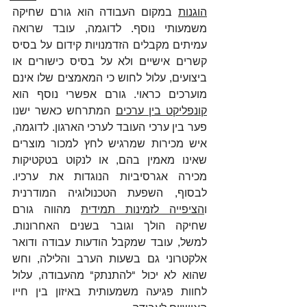
הוגנות
 במקום העבודה הוא גורם שחיקה 
משמעותי נוסף. לדוגמה, עובד שרואה 
עמיתים מקבלים הזדמנויות קידום על בסיס 
קשרים אישיים ולא על בסיס כישורים או 
ביצועים, עלול לחוש כי המאמצים שלו אינם 
מוערכים כראוי. גורם אפשרי נוסף הוא 
קונפליקט בין ערכים
 המתרחש כאשר ישנו 
פער בין ערכי העובד לערכי הארגון. לדוגמה, 
איש מכירות שמרגיש לחץ למכור מוצרים 
שאינו מאמין בהם, או לנקוט בטקטיקות 
מכירה אגרסיביות הנוגדות את ערכיו. 
לבסוף, השפעת הטכנולוגיה המודרנית 
ו
הציפייה לזמינות תמידית
 מהווה גורם 
שחיקה הולך וגובר בשנים האחרונות. 
למשל, עובד שמקבל הודעות עבודה ודואר 
אלקטרוני גם בשעות הערב והלילה, וחש 
שהוא לא יכול "להתנתק" מהעבודה, עלול 
לחוות פגיעה משמעותית באיזון בין חייו 