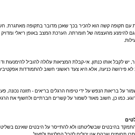
 עם תקופה קשה הוא להכיר בכך שאכן מדובר בתקופה מאתגרת. חש
ם להימנע מהעצמה של חומרתה. הערכת המצב באופן ריאלי ומדויק 
לות.  
 יש לקבל אותו כנתון. אי-קבלת המציאות עלולה להוביל להימנעות ודח
 פירושה כניעה, אלא היא צעד ראשוני חשוב להתמודדות אפקטיבית
 על בריאות הנפש על ידי טיפוח הרגלים בריאים - תזונה נכונה, פעיל
וגע. כמו כן, חשוב מאוד לשמור על קשרים חברתיים ולחשוף את הרג
טים
התמקד בהיבטים שבשליטתנו ולא להתייסר על היבטים שאינם בשליטה
ותרו תחומים שבהם אנו יכולים לקבל החלטות ולפעול.  